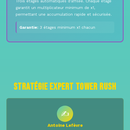
Trois étages automatiques d'affilée. Chaque étage
garantit un multiplicateur minimum de x1,
permettant une accumulation rapide et sécurisée.
Garantie:
3 étages minimum x1 chacun
Stratégie Expert Tower Rush
✍️
Antoine Lefèvre