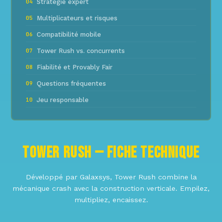
Stratégie expert
Multiplicateurs et risques
Compatibilité mobile
Tower Rush vs. concurrents
Fiabilité et Provably Fair
Questions fréquentes
Jeu responsable
Tower Rush — Fiche Technique
Développé par Galaxsys, Tower Rush combine la
mécanique crash avec la construction verticale. Empilez,
multipliez, encaissez.