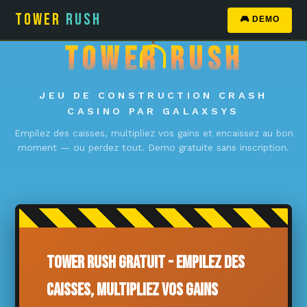
TOWER
RUSH
🎮 DEMO
TOWER RUSH
JEU DE CONSTRUCTION CRASH
CASINO PAR GALAXSYS
Empilez des caisses, multipliez vos gains et encaissez au bon
moment — ou perdez tout. Demo gratuite sans inscription.
Tower Rush Gratuit - Empilez des
Caisses, Multipliez vos Gains