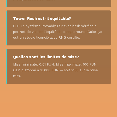
Tower Rush est-il équitable?
Oui. Le système Provably Fair avec hash vérifiable
permet de valider l'équité de chaque round. Galaxsys
est un studio licencié avec RNG certifié.
Quelles sont les limites de mise?
Mise minimale: 0.01 FUN. Mise maximale: 100 FUN.
Gain plafonné à 10,000 FUN — soit x100 sur la mise
max.