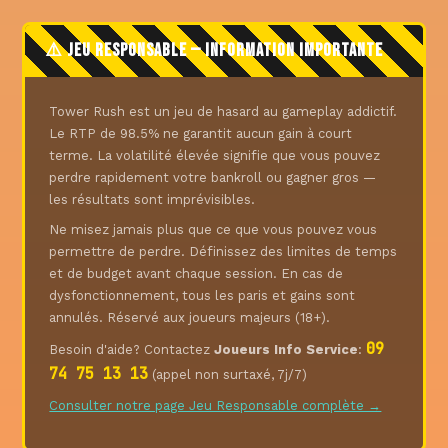
⚠️ Jeu Responsable — Information Importante
Tower Rush est un jeu de hasard au gameplay addictif.
Le RTP de 98.5% ne garantit aucun gain à court
terme. La volatilité élevée signifie que vous pouvez
perdre rapidement votre bankroll ou gagner gros —
les résultats sont imprévisibles.
Ne misez jamais plus que ce que vous pouvez vous
permettre de perdre. Définissez des limites de temps
et de budget avant chaque session. En cas de
dysfonctionnement, tous les paris et gains sont
annulés. Réservé aux joueurs majeurs (18+).
09
Besoin d'aide? Contactez
Joueurs Info Service
:
74 75 13 13
(appel non surtaxé, 7j/7)
Consulter notre page Jeu Responsable complète →