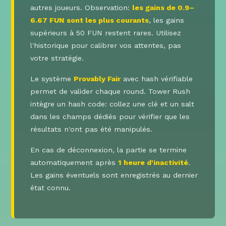
autres joueurs. Observation:
les gains de 0.9–
6.67 FUN sont les plus courants
, les gains
supérieurs à 50 FUN restent rares. Utilisez
l'historique pour calibrer vos attentes, pas
votre stratégie.
Le système
Provably Fair
avec hash vérifiable
permet de valider chaque round. Tower Rush
intègre un hash code: collez une clé et un salt
dans les champs dédiés pour vérifier que les
résultats n'ont pas été manipulés.
En cas de déconnexion, la partie se termine
automatiquement après
1 heure d'inactivité
.
Les gains éventuels sont enregistrés au dernier
état connu.