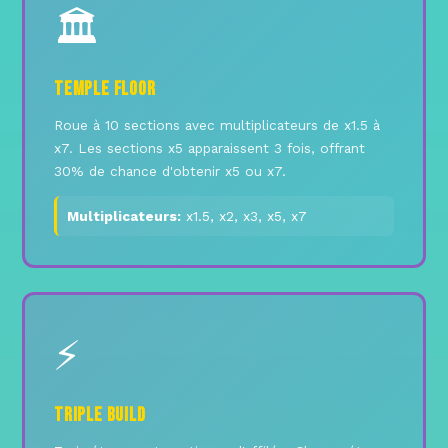
🏛️
Temple Floor
Roue à 10 sections avec multiplicateurs de x1.5 à
x7. Les sections x5 apparaissent 3 fois, offrant
30% de chance d'obtenir x5 ou x7.
Multiplicateurs:
x1.5, x2, x3, x5, x7
⚡
Triple Build