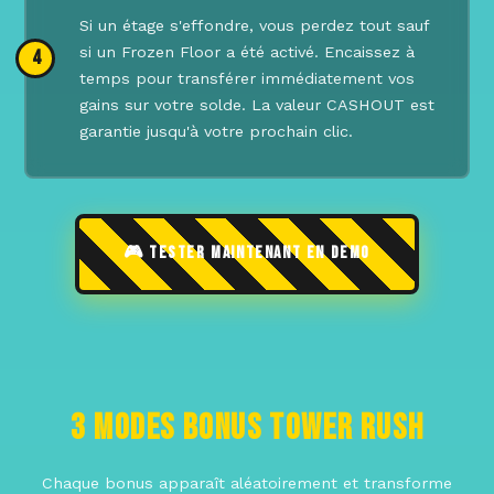
Si un étage s'effondre, vous perdez tout sauf
si un Frozen Floor a été activé. Encaissez à
4
temps pour transférer immédiatement vos
gains sur votre solde. La valeur CASHOUT est
garantie jusqu'à votre prochain clic.
🎮 TESTER MAINTENANT EN DEMO
3 Modes Bonus Tower Rush
Chaque bonus apparaît aléatoirement et transforme