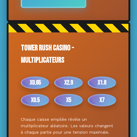
Tower Rush Casino -
Multiplicateurs
x0.65
x2.9
x1.8
x0.5
x5
x7
Chaque caisse empilée révèle un
multiplicateur aléatoire. Les valeurs changent
à chaque partie pour une tension maximale.