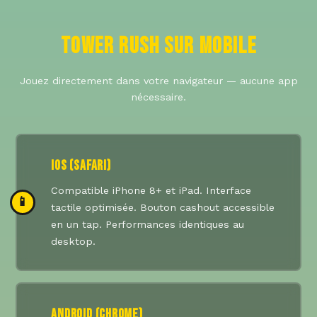
Tower Rush sur Mobile
Jouez directement dans votre navigateur — aucune app
nécessaire.
iOS (Safari)
Compatible iPhone 8+ et iPad. Interface
📱
tactile optimisée. Bouton cashout accessible
en un tap. Performances identiques au
desktop.
Android (Chrome)