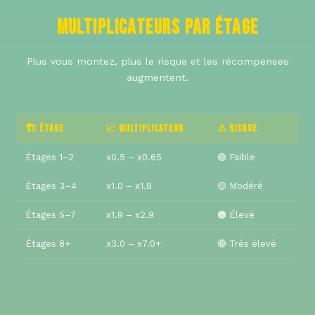
Multiplicateurs par Étage
Plus vous montez, plus le risque et les récompenses
augmentent.
🏗️ Étage
📈 Multiplicateur
⚠️ Risque
Étages 1–2
x0.5 – x0.65
🟢 Faible
Étages 3–4
x1.0 – x1.8
🟡 Modéré
Étages 5–7
x1.9 – x2.9
🟠 Élevé
Étages 8+
x3.0 – x7.0+
🔴 Très élevé